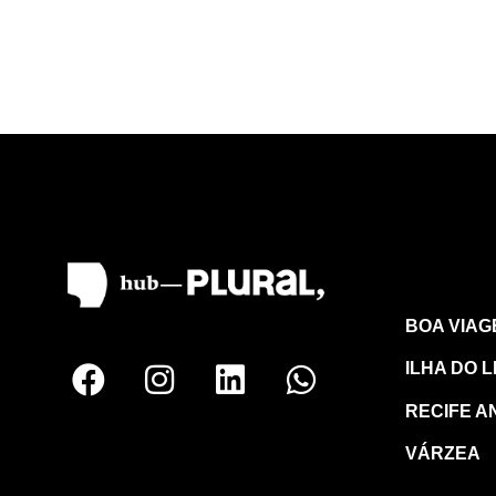
RECI
BOA VIAG
ILHA DO L
RECIFE A
VÁRZEA