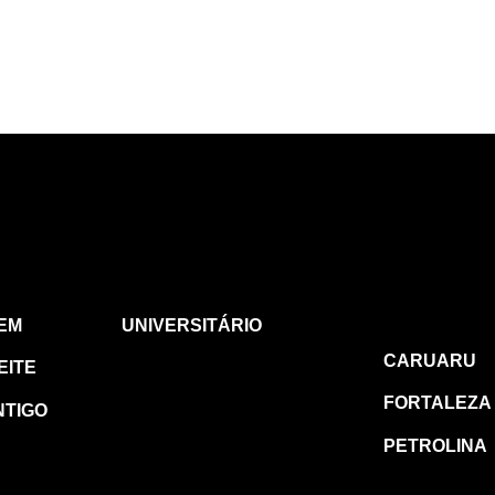
FE
CARUARU
OUTR
REGI
EM
UNIVERSITÁRIO
CARUARU
EITE
FORTALEZA
NTIGO
PETROLINA