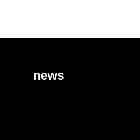
news
AS
ÕES