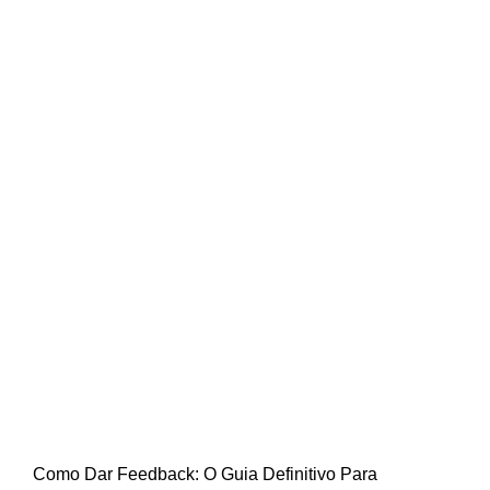
Como Dar Feedback Eficaz: Guia
Completo com Técnicas e Exemplos
Práticos
Como Dar Feedback: O Guia Definitivo Para