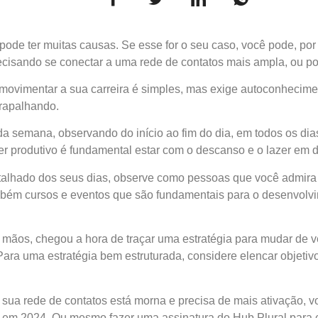
de ter muitas causas. Se esse for o seu caso, você pode, por 
recisando se conectar a uma rede de contatos mais ampla, ou p
movimentar a sua carreira é simples, mas exige autoconhecime
trapalhando.
 da semana, observando do início ao fim do dia, em todos os di
r produtivo é fundamental estar com o descanso e o lazer em d
talhado dos seus dias, observe como pessoas que você admira 
bém cursos e eventos que são fundamentais para o desenvolvim
ãos, chegou a hora de traçar uma estratégia para mudar de vez
Para uma estratégia bem estruturada, considere elencar objetivo
 sua rede de contatos está morna e precisa de mais ativação, v
s em 2024. Ou mesmo fazer uma assinatura do Hub Plural para c