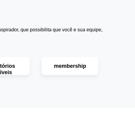
pirador, que possibilita que você e sua equipe,
tórios
membership
xíveis
saiba mais
a mais