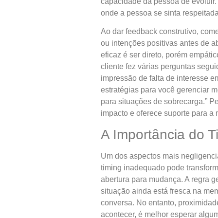
capacidade da pessoa de evoluir. 
onde a pessoa se sinta respeitad
Ao dar feedback construtivo, com
ou intenções positivas antes de a
eficaz é ser direto, porém empát
cliente fez várias perguntas seg
impressão de falta de interesse 
estratégias para você gerenciar 
para situações de sobrecarga.” P
impacto e oferece suporte para a
A Importância do 
Um dos aspectos mais negligencia
timing inadequado pode transform
abertura para mudança. A regra g
situação ainda está fresca na mem
conversa. No entanto, proximidad
acontecer, é melhor esperar algu