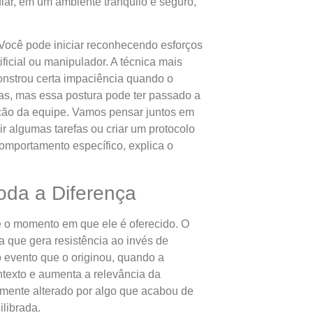
lar, em um ambiente tranquilo e seguro,
 Você pode iniciar reconhecendo esforços
ficial ou manipulador. A técnica mais
onstrou certa impaciência quando o
as, mas essa postura pode ter passado a
ação da equipe. Vamos pensar juntos em
r algumas tarefas ou criar um protocolo
omportamento específico, explica o
oda a Diferença
é o momento em que ele é oferecido. O
 que gera resistência ao invés de
o evento que o originou, quando a
ntexto e aumenta a relevância da
lmente alterado por algo que acabou de
librada.