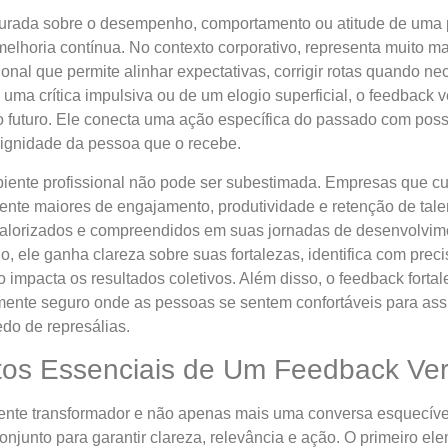
urada sobre o desempenho, comportamento ou atitude de uma p
elhoria contínua. No contexto corporativo, representa muito m
nal que permite alinhar expectativas, corrigir rotas quando n
uma crítica impulsiva ou de um elogio superficial, o feedback 
o futuro. Ele conecta uma ação específica do passado com poss
ignidade da pessoa que o recebe.
iente profissional não pode ser subestimada. Empresas que cu
ente maiores de engajamento, produtividade e retenção de tale
valorizados e compreendidos em suas jornadas de desenvolvim
o, ele ganha clareza sobre suas fortalezas, identifica com pre
impacta os resultados coletivos. Além disso, o feedback fortale
ente seguro onde as pessoas se sentem confortáveis para assum
do de represálias.
os Essenciais de Um Feedback Ver
nte transformador e não apenas mais uma conversa esquecível,
junto para garantir clareza, relevância e ação. O primeiro ele