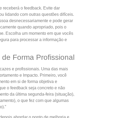
 receberá o feedback. Evite dar
 lidando com outras questões difíceis.
pessoa desnecessariamente e pode gerar
licamente quando apropriado, pois o
uipe. Escolha um momento em que vocês
egura para processar a informação e
de Forma Profissional
icazes e profissionais. Uma das mais
ortamento e Impacto. Primeiro, você
ento em si de forma objetiva e
 que o feedback seja concreto e não
nto da última segunda-feira (situação),
tamento), o que fez com que algumas
o).”
depois abordar o ponto de melhoria e