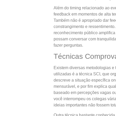
Além do timing relacionado ao ev
feedback em momentos de alta ten
Também não é apropriado dar feed
constrangimento e ressentimento. 
reconhecimento público amplific
possam conversar com tranquilida
fazer perguntas.
Técnicas Comprova
Existem diversas metodologias e 
utilizadas é a técnica SCI, que o
descreve a situação específica o
mensurável, e por fim explica qua
baseado em percepções vagas ou j
você interrompeu os colegas vár
ideias importantes não fossem tot
Outra técnica bastante conhecida