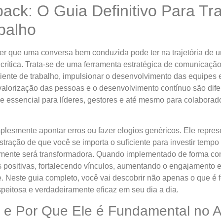
ck: O Guia Definitivo Para Tr
balho
er que uma conversa bem conduzida pode ter na trajetória de u
crítica. Trata-se de uma ferramenta estratégica de comunicaç
nte de trabalho, impulsionar o desenvolvimento das equipes e 
 valorização das pessoas e o desenvolvimento contínuo são dife
e essencial para líderes, gestores e até mesmo para colaborad
mplesmente apontar erros ou fazer elogios genéricos. Ele rep
tração de que você se importa o suficiente para investir tem
amente será transformadora. Quando implementado de forma con
 positivas, fortalecendo vínculos, aumentando o engajamento e 
. Neste guia completo, você vai descobrir não apenas o que é
espeitosa e verdadeiramente eficaz em seu dia a dia.
e Por Que Ele é Fundamental no Am