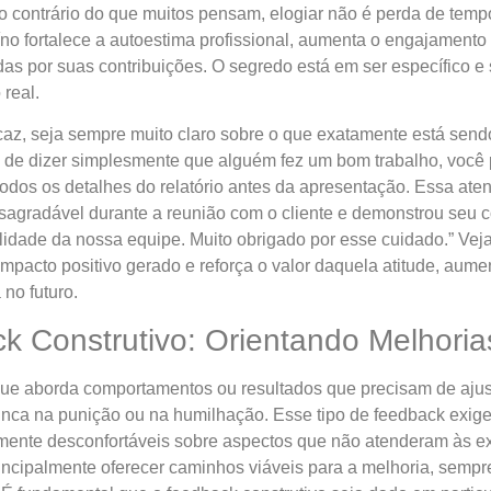
o contrário do que muitos pensam, elogiar não é perda de tempo
íno fortalece a autoestima profissional, aumenta o engajament
s por suas contribuições. O segredo está em ser específico e 
real.
caz, seja sempre muito claro sobre o que exatamente está sendo
s de dizer simplesmente que alguém fez um bom trabalho, você 
todos os detalhes do relatório antes da apresentação. Essa ate
agradável durante a reunião com o cliente e demonstrou seu 
ibilidade da nossa equipe. Muito obrigado por esse cuidado.” V
pacto positivo gerado e reforça o valor daquela atitude, aume
 no futuro.
 Construtivo: Orientando Melhori
que aborda comportamentos ou resultados que precisam de aju
nca na punição ou na humilhação. Esse tipo de feedback exige 
mente desconfortáveis sobre aspectos que não atenderam às ex
rincipalmente oferecer caminhos viáveis para a melhoria, semp