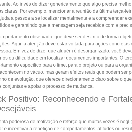
ante. Ao invés de dizer genericamente que algo precisa melhor
s claras. Por exemplo, mencionar a reunião da última terça-feir
juda a pessoa a se localizar mentalmente e a compreender ex
didos e garantindo que a mensagem seja recebida com a precis
omportamento observado, que deve ser descrito de forma objeti
ções. Aqui, a atenção deve estar voltada para ações concretas 
essoa. Em vez de dizer que alguém é desorganizado, você dev
rios ou dificuldade em localizar documentos importantes. O ter
amento específico para o time, para o projeto ou para a orga
ontecem no vácuo, mas geram efeitos reais que podem ser posi
nho de evolução, que oferece direcionamento claro sobre o que
es conjuntas e apoiar o processo de mudança.
 Positivo: Reconhecendo e Forta
esejáveis
enta poderosa de motivação e reforço que muitas vezes é negl
ar e incentivar a repetição de comportamentos, atitudes ou res