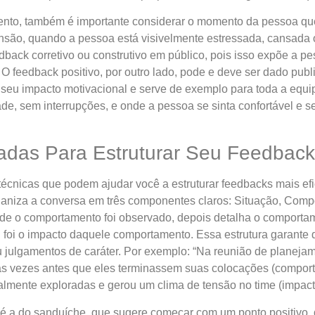
ento, também é importante considerar o momento da pessoa que
são, quando a pessoa está visivelmente estressada, cansada ou
back corretivo ou construtivo em público, pois isso expõe a 
O feedback positivo, por outro lado, pode e deve ser dado pub
a seu impacto motivacional e serve de exemplo para toda a eq
de, sem interrupções, e onde a pessoa se sinta confortável e s
das Para Estruturar Seu Feedback 
técnicas que podem ajudar você a estruturar feedbacks mais ef
rganiza a conversa em três componentes claros: Situação, Comp
nde o comportamento foi observado, depois detalha o comportam
l foi o impacto daquele comportamento. Essa estrutura garante
ulgamentos de caráter. Por exemplo: “Na reunião de planejame
ias vezes antes que eles terminassem suas colocações (compor
almente exploradas e gerou um clima de tensão no time (impact
 é a do sanduíche, que sugere começar com um ponto positivo, 