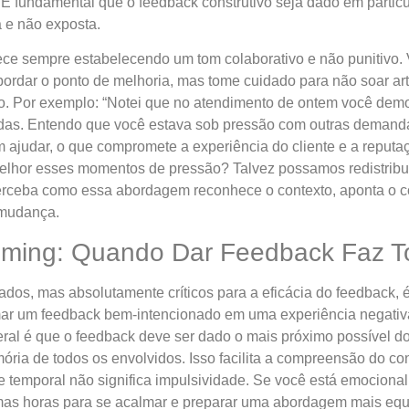
É fundamental que o feedback construtivo seja dado em particu
a e não exposta.
ece sempre estabelecendo um tom colaborativo e não punitivo.
bordar o ponto de melhoria, mas tome cuidado para não soar arti
ico. Por exemplo: “Notei que no atendimento de ontem você dem
uidas. Entendo que você estava sob pressão com outras demand
em ajudar, o que compromete a experiência do cliente e a reput
melhor esses momentos de pressão? Talvez possamos redistribui
erceba como essa abordagem reconhece o contexto, aponta o c
 mudança.
Timing: Quando Dar Feedback Faz T
dos, mas absolutamente críticos para a eficácia do feedback, 
ar um feedback bem-intencionado em uma experiência negativa
eral é que o feedback deve ser dado o mais próximo possível d
ória de todos os envolvidos. Isso facilita a compreensão do co
e temporal não significa impulsividade. Se você está emociona
mas horas para se acalmar e preparar uma abordagem mais equi