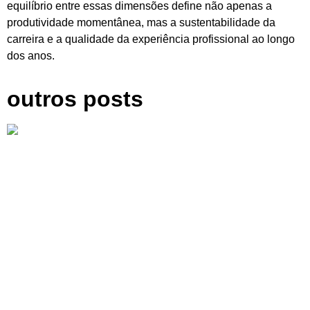
equilíbrio entre essas dimensões define não apenas a
produtividade momentânea, mas a sustentabilidade da
carreira e a qualidade da experiência profissional ao longo
dos anos.
outros posts
O que é Profissional Liberal: Guia Completo
2025
Emprego na Terceira Idade: Como Conquistar
Oportunidades Após os 60 Anos em
Empresas Age Friendly