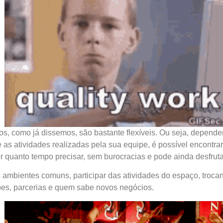
ivos, como já dissemos, são bastante flexíveis. Ou seja, depe
as atividades realizadas pela sua equipe, é possível encontrar
quanto tempo precisar, sem burocracias e pode ainda desfrutar 
os ambientes comuns, participar das atividades do espaço, troca
ões, parcerias e quem sabe novos negócios.