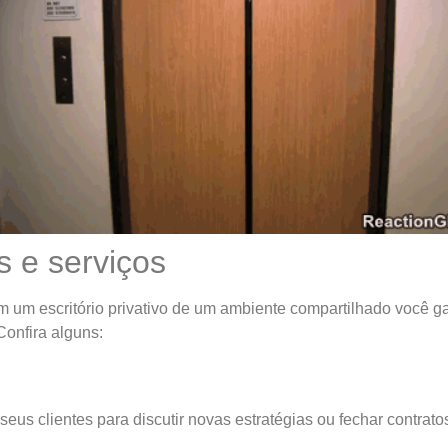
s e serviços
m um escritório privativo de um ambiente compartilhado você g
Confira alguns:
eus clientes para discutir novas estratégias ou fechar contrat