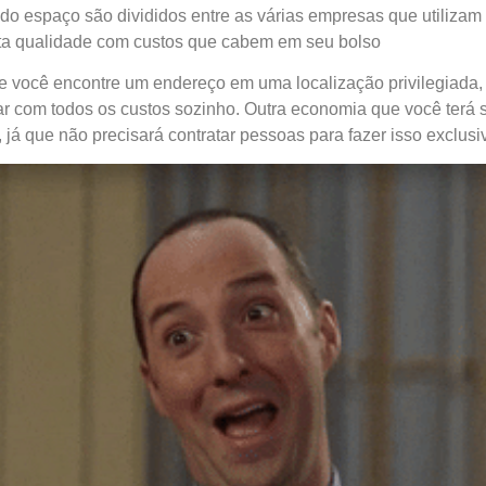
s do espaço são divididos entre as várias empresas que utilizam 
alta qualidade com custos que cabem em seu bolso
ue você encontre um endereço em uma localização privilegiada,
r com todos os custos sozinho. Outra economia que você terá s
 já que não precisará contratar pessoas para fazer isso exclu