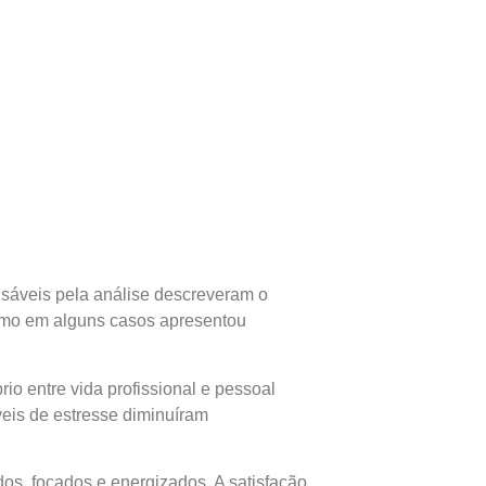
sáveis pela análise descreveram o
omo em alguns casos apresentou
io entre vida profissional e pessoal
veis de estresse diminuíram
os, focados e energizados. A satisfação