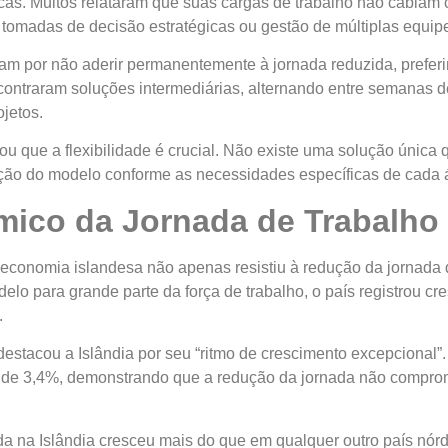
icas. Muitos relataram que suas cargas de trabalho não cabiam
omadas de decisão estratégicas ou gestão de múltiplas equip
am por não aderir permanentemente à jornada reduzida, preferin
contraram soluções intermediárias, alternando entre semanas d
jetos.
u que a flexibilidade é crucial. Não existe uma solução única 
ização do modelo conforme as necessidades específicas de cada 
ico da Jornada de Trabalho
a economia islandesa não apenas resistiu à redução da jornada
elo para grande parte da força de trabalho, o país registrou 
.
destacou a Islândia por seu “ritmo de crescimento excepciona
o de 3,4%, demonstrando que a redução da jornada não compr
da na Islândia cresceu mais do que em qualquer outro país nór