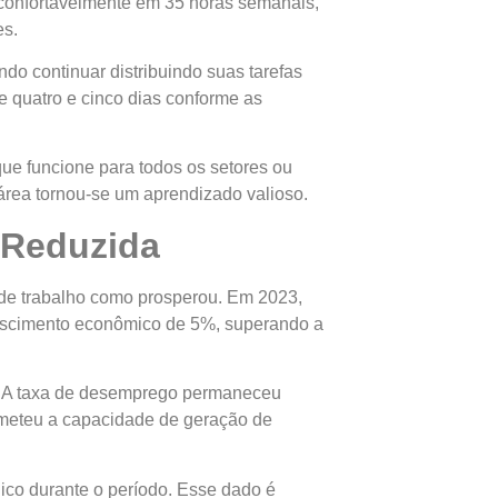
 confortavelmente em 35 horas semanais,
es.
do continuar distribuindo suas tarefas
e quatro e cinco dias conforme as
que funcione para todos os setores ou
área tornou-se um aprendizado valioso.
 Reduzida
 de trabalho como prosperou. Em 2023,
crescimento econômico de 5%, superando a
l”. A taxa de desemprego permaneceu
ometeu a capacidade de geração de
dico durante o período. Esse dado é