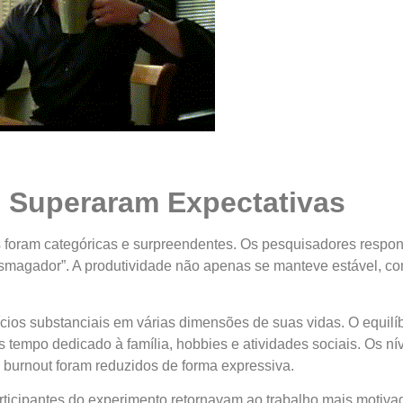
 Superaram Expectativas
 foram categóricas e surpreendentes. Os pesquisadores respon
magador”. A produtividade não apenas se manteve estável, c
cios substanciais em várias dimensões de suas vidas. O equilíbr
tempo dedicado à família, hobbies e atividades sociais. Os ní
 burnout foram reduzidos de forma expressiva.
rticipantes do experimento retornavam ao trabalho mais motivad