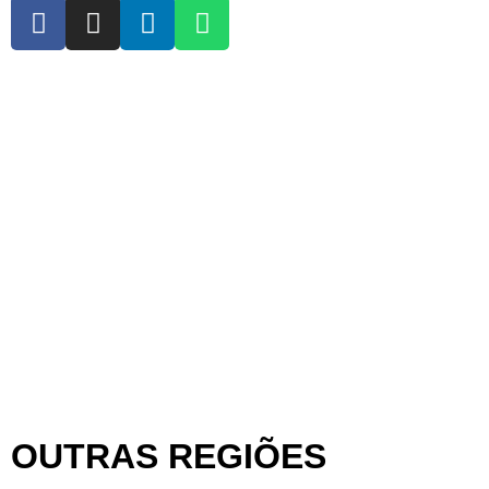
RECIFE
BOA VIAGEM
ILHA DO LEITE
RECIFE ANTIGO
VÁRZEA
CARUARU
UNIVERSITÁRIO
OUTRAS REGIÕES