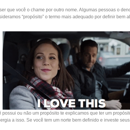
 ser que você o chame por outro nome. Algumas pessoas o deno
nsideramos “propósito” o termo mais adequado por definir bem 
ocê possui ou não um propósito te explicamos que ter um propósi
ergia a isso. Se você tem um norte bem definido e investe seus