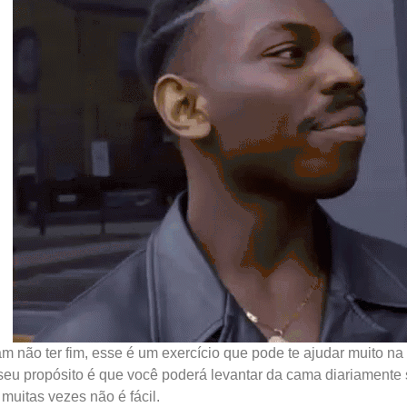
 não ter fim, esse é um exercício que pode te ajudar muito na 
eu propósito é que você poderá levantar da cama diariamente 
 muitas vezes não é fácil.