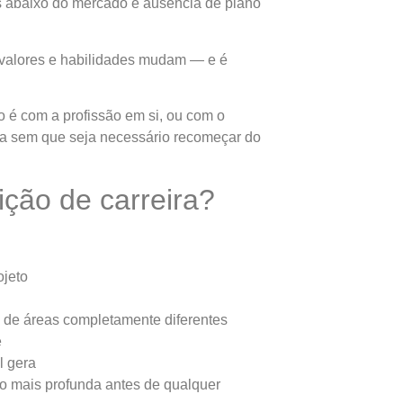
os abaixo do mercado e ausência de plano
 valores e habilidades mudam — e é
o é com a profissão em si, ou com o
a sem que seja necessário recomeçar do
ção de carreira?
ojeto
 de áreas completamente diferentes
e
l gera
ão mais profunda antes de qualquer