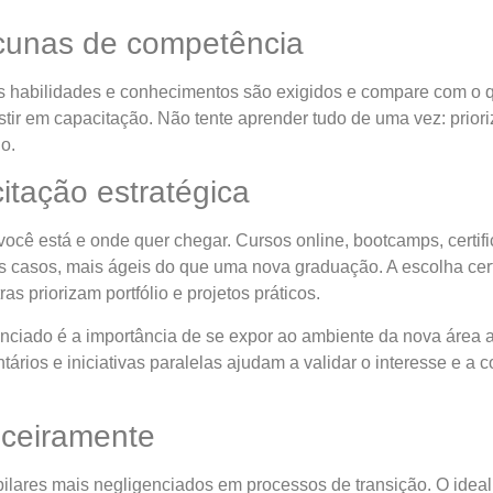
lacunas de competência
is habilidades e conhecimentos são exigidos e compare com o q
stir em capacitação. Não tente aprender tudo de uma vez: prio
o.
itação estratégica
ocê está e onde quer chegar. Cursos online, bootcamps, certif
s casos, mais ágeis do que uma nova graduação. A escolha cer
as priorizam portfólio e projetos práticos.
iado é a importância de se expor ao ambiente da nova área ant
ntários e iniciativas paralelas ajudam a validar o interesse e a 
nceiramente
pilares mais negligenciados em processos de transição. O idea