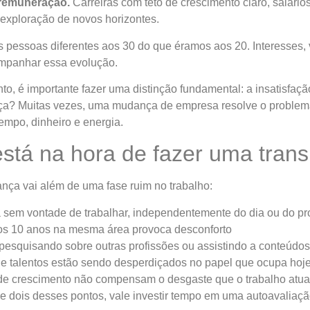
 remuneração.
Carreiras com teto de crescimento claro, salári
 exploração de novos horizontes.
pessoas diferentes aos 30 do que éramos aos 20. Interesses,
companhar essa evolução.
to, é importante fazer uma distinção fundamental: a insatisfaçã
nça? Muitas vezes, uma mudança de empresa resolve o problem
tempo, dinheiro e energia.
tá na hora de fazer uma transi
nça vai além de uma fase ruim no trabalho:
 sem vontade de trabalhar, independentemente do dia ou do pr
mos 10 anos na mesma área provoca desconforto
pesquisando sobre outras profissões ou assistindo a conteúdos
 e talentos estão sendo desperdiçados no papel que ocupa hoj
 de crescimento não compensam o desgaste que o trabalho atua
de dois desses pontos, vale investir tempo em uma autoavaliaç