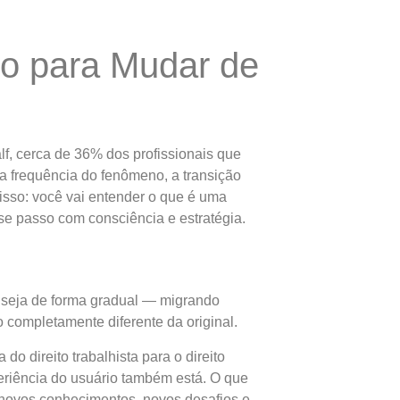
to para Mudar de
f, cerca de 36% dos profissionais que
 frequência do fenômeno, a transição
 isso: você vai entender o que é uma
sse passo com consciência e estratégia.
, seja de forma gradual — migrando
completamente diferente da original.
 direito trabalhista para o direito
eriência do usuário também está. O que
m novos conhecimentos, novos desafios e,