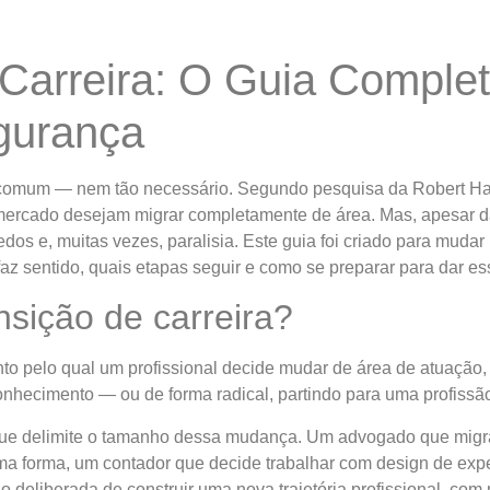
 Carreira: O Guia Comple
gurança
 comum — nem tão necessário. Segundo pesquisa da Robert Hal
rcado desejam migrar completamente de área. Mas, apesar da
edos e, muitas vezes, paralisia. Este guia foi criado para mudar
 faz sentido, quais etapas seguir e como se preparar para dar e
sição de carreira?
nto pelo qual um profissional decide mudar de área de atuação
ecimento — ou de forma radical, partindo para uma profissão 
que delimite o tamanho dessa mudança. Um advogado que migra do
sma forma, um contador que decide trabalhar com design de exp
ão deliberada de construir uma nova trajetória profissional, co