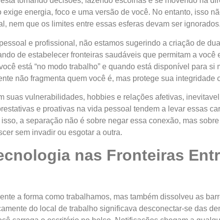
está tomando decisões, fazendo escolhas e se movendo na dir
do exige energia, foco e uma versão de você. No entanto, isso n
 nem que os limites entre essas esferas devam ser ignorados
essoal e profissional, não estamos sugerindo a criação de du
ando de estabelecer fronteiras saudáveis que permitam a você
ocê está “no modo trabalho” e quando está disponível para si 
ente não fragmenta quem você é, mas protege sua integridade
suas vulnerabilidades, hobbies e relações afetivas, inevitavel
restativas e proativas na vida pessoal tendem a levar essas car
r isso, a separação não é sobre negar essa conexão, mas sobre 
cer sem invadir ou esgotar a outra.
cnologia nas Fronteiras Entr
mente a forma como trabalhamos, mas também dissolveu as barre
isicamente do local de trabalho significava desconectar-se das 