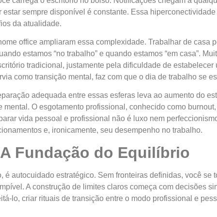
ocê carrega o escritório no bolso. Notificações chegam a qua
r estar sempre disponível é constante. Essa hiperconectividade 
ios da atualidade.
 home office ampliaram essa complexidade. Trabalhar de casa p
uando estamos “no trabalho” e quando estamos “em casa”. Muito
ritório tradicional, justamente pela dificuldade de estabelecer
rvia como transição mental, faz com que o dia de trabalho se e
eparação adequada entre essas esferas leva ao aumento do est
e mental. O esgotamento profissional, conhecido como burnout
separar vida pessoal e profissional não é luxo nem perfeccion
cionamentos e, ironicamente, seu desempenho no trabalho.
 A Fundação do Equilíbrio
, é autocuidado estratégico. Sem fronteiras definidas, você se
mpível. A construção de limites claros começa com decisões si
tá-lo, criar rituais de transição entre o modo profissional e pes