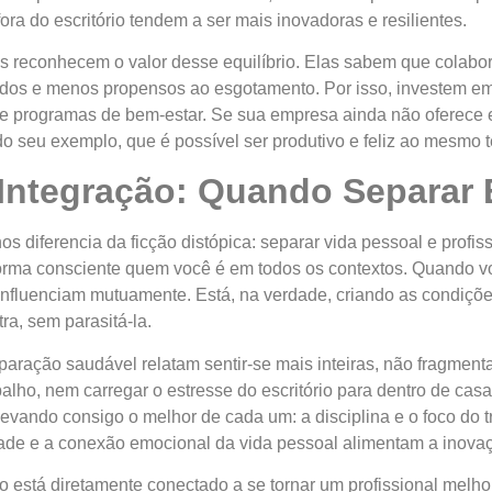
ra do escritório tendem a ser mais inovadoras e resilientes.
reconhecem o valor desse equilíbrio. Elas sabem que colabor
jados e menos propensos ao esgotamento. Por isso, investem em
os e programas de bem-estar. Se sua empresa ainda não oferece
o seu exemplo, que é possível ser produtivo e feliz ao mesmo 
Integração: Quando Separar É
os diferencia da ficção distópica: separar vida pessoal e profis
orma consciente quem você é em todos os contextos. Quando vo
e influenciam mutuamente. Está, na verdade, criando as condiç
ra, sem parasitá-la.
ação saudável relatam sentir-se mais inteiras, não fragmenta
balho, nem carregar o estresse do escritório para dentro de casa
evando consigo o melhor de cada um: a disciplina e o foco do 
dade e a conexão emocional da vida pessoal alimentam a inovaç
o está diretamente conectado a se tornar um profissional melh