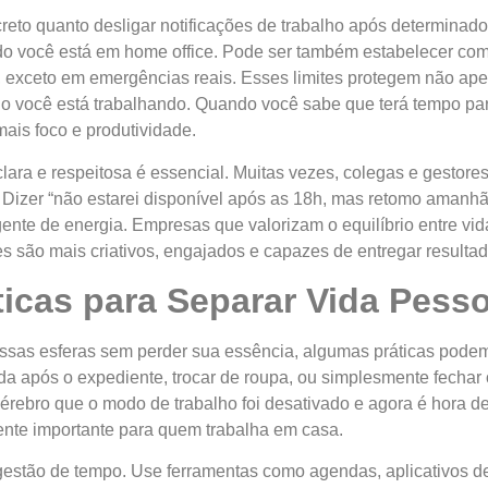
creto quanto desligar notificações de trabalho após determinado
do você está em home office. Pode ser também estabelecer co
 exceto em emergências reais. Esses limites protegem não ap
o você está trabalhando. Quando você sabe que terá tempo par
is foco e produtividade.
lara e respeitosa é essencial. Muitas vezes, colegas e gestore
Dizer “não estarei disponível após as 18h, mas retomo amanhã p
ente de energia. Empresas que valorizam o equilíbrio entre vi
es são mais criativos, engajados e capazes de entregar resultad
ticas para Separar Vida Pesso
ssas esferas sem perder sua essência, algumas práticas podem
da após o expediente, trocar de roupa, ou simplesmente fechar 
rebro que o modo de trabalho foi desativado e agora é hora de
ente importante para quem trabalha em casa.
 gestão de tempo. Use ferramentas como agendas, aplicativos 