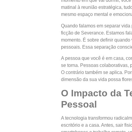
momento em que vai dormir, você 
matinal à reunião estratégica, tu
mesmo espaço mental e emocional,
Quando falamos em separar vida p
ficção de Severance. Estamos fal
momento. É sobre definir quando v
pessoais. Essa separação consci
A pessoa que você é em casa, com 
se torna. Pessoas colaborativas, p
O contrário também se aplica. Po
dimensão da sua vida possa flores
O Impacto da Te
Pessoal
A tecnologia transformou radical
escritório e a casa. Antes, sair f