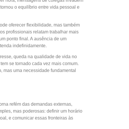
lquer hora, mensagens de colegas invadem
tornou o equilíbrio entre vida pessoal e
ode oferecer flexibilidade, mas também
s profissionais relatam trabalhar mais
 um ponto final. A ausência de um
stenda indefinidamente.
resse, queda na qualidade de vida no
, tem se tornado cada vez mais comum.
ismo, mas uma necessidade fundamental
 torna refém das demandas externas,
mples, mas poderosas: definir um horário
soal, e comunicar essas fronteiras às