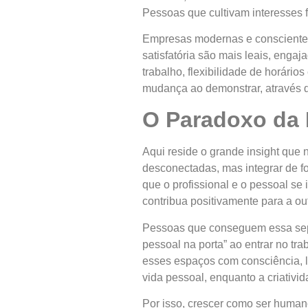
Pessoas que cultivam interesses fo
Empresas modernas e conscientes 
satisfatória são mais leais, enga
trabalho, flexibilidade de horári
mudança ao demonstrar, através d
O Paradoxo da 
Aqui reside o grande insight que n
desconectadas, mas integrar de f
que o profissional e o pessoal s
contribua positivamente para a out
Pessoas que conseguem essa separ
pessoal na porta” ao entrar no tra
esses espaços com consciência, l
vida pessoal, enquanto a criativi
Por isso, crescer como ser human