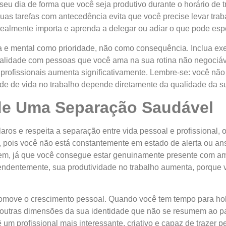
seu dia de forma que você seja produtivo durante o horário de 
as tarefas com antecedência evita que você precise levar trab
realmente importa e aprenda a delegar ou adiar o que pode espe
 e mental como prioridade, não como consequência. Inclua exer
alidade com pessoas que você ama na sua rotina não negociáv
 profissionais aumenta significativamente. Lembre-se: você n
e de vida no trabalho depende diretamente da qualidade da sua
de Uma Separação Saudável
aros e respeita a separação entre vida pessoal e profissional,
 pois você não está constantemente em estado de alerta ou a
cem, já que você consegue estar genuinamente presente com am
eendentemente, sua produtividade no trabalho aumenta, porque
move o crescimento pessoal. Quando você tem tempo para hobbi
 outras dimensões da sua identidade que não se resumem ao pap
um profissional mais interessante, criativo e capaz de trazer pe