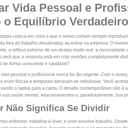
 Vida Pessoal e Profis
o Equilíbrio Verdadeir
distopia coloca em cena o que o senso comum sempre reproduziu
a fora do trabalho desativadas ao entrar na empresa. O inver
te, o reflexo extremo de um desejo muito real: a necessidade de
s será que a resposta está em criar versões completamente dis
al de forma consciente e saudável?
e vida pessoal e profissional nunca foi tão urgente. Com o avan
es eram físicas e temporais tornaram-se nebulosas. Você acorda, 
 levando o laptop para a cama. O desafio contemporâneo não é a
 sua saúde mental, relacionamentos e, paradoxalmente, sua pró
 Não Significa Se Dividir
os enfrentar: trabalhar é viver, e viver envolve trabalho. De