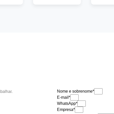
saiba mais
saib
 mais
Nome e sobrenome*
abalhar.
E-mail*
WhatsApp*
Empresa*