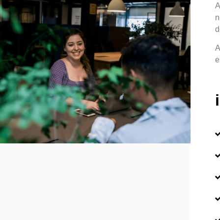
A
n
d
A
e