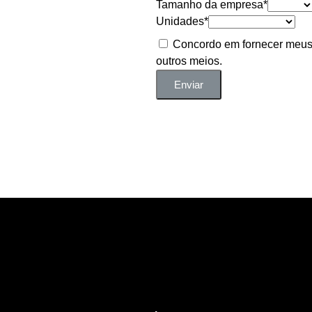
Tamanho da empresa*
Unidades*
Concordo em fornecer meus 
outros meios.
Política de privac
Enviar
IFE
CARUARU
OUTRA
REGIÕ